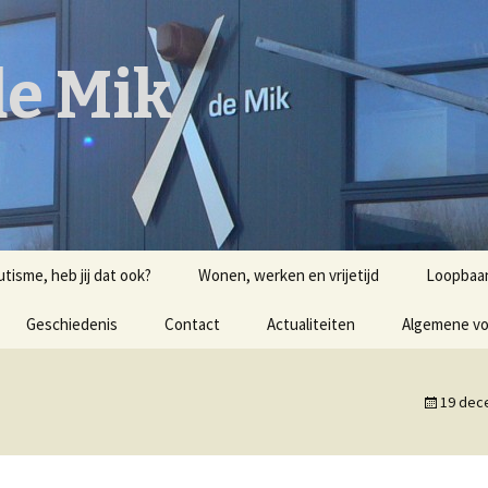
e Mik
utisme, heb jij dat ook?
Wonen, werken en vrijetijd
Loopbaan
Geschiedenis
Contact
Actualiteiten
Algemene v
19 dec