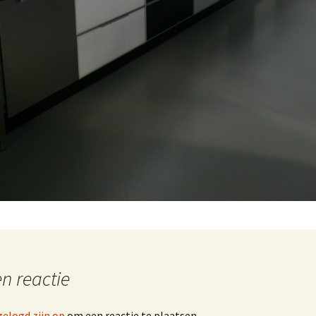
n reactie
gelogd zijn op
om een reactie te plaatsen.