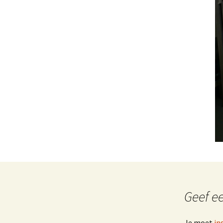
Geef ee
Je moet
in