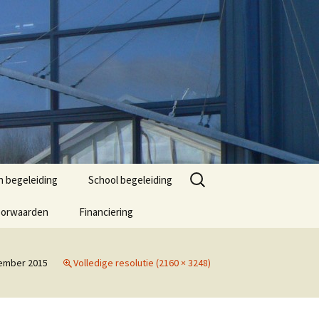
Zoeken
 begeleiding
School begeleiding
naar:
oorwaarden
Financiering
ember 2015
Volledige resolutie (2160 × 3248)