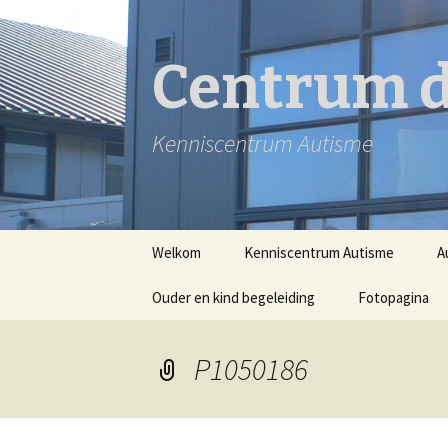
Centrum d
Kenniscentrum Autisme
Spring
Welkom
Kenniscentrum Autisme
A
naar
inhoud
Ouder en kind begeleiding
Fotopagina
P1050186